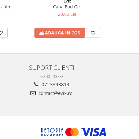
Evix
- alb
Cana Bad Girl
Cana 
20,00 Lei
ADAUGA IN COS
A
SUPORT CLIENTI
09:00 - 18:00
0723343814
contact@evix.ro