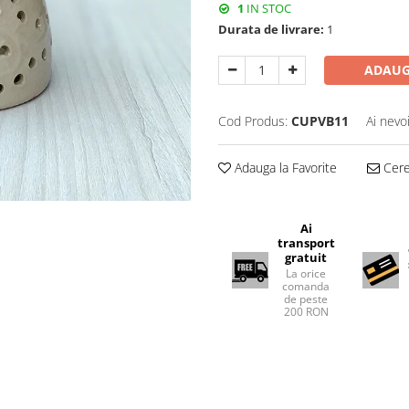
1
IN STOC
Durata de livrare:
1
ADAUG
Cod Produs:
CUPVB11
Ai nevo
Adauga la Favorite
Cere 
Ai
transport
gratuit
La orice
comanda
de peste
200 RON