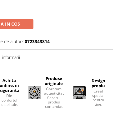
A IN COS
ie de ajutor?
0723343814
informatii
Produse
Achita
Design
originale
online, in
propiu
Garatam
siguranta
Creat
autenticitatea
special
DIn
fiecarui
pentru
confortul
produs
tine.
casei tale.
comandat