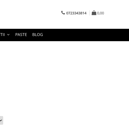
0723343814
0,00
TII
PASTE
BLOG