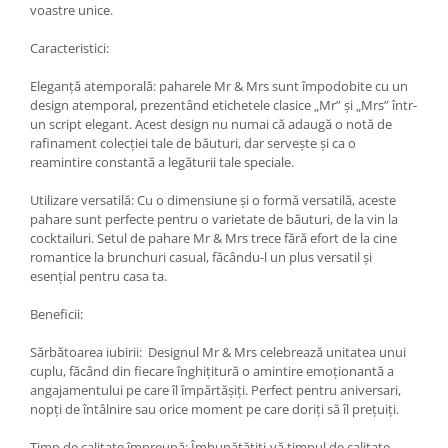
voastre unice.
Caracteristici:
Eleganță atemporală: paharele Mr & Mrs sunt împodobite cu un
design atemporal, prezentând etichetele clasice „Mr” și „Mrs” într-
un script elegant. Acest design nu numai că adaugă o notă de
rafinament colecției tale de băuturi, dar servește și ca o
reamintire constantă a legăturii tale speciale.
Utilizare versatilă: Cu o dimensiune și o formă versatilă, aceste
pahare sunt perfecte pentru o varietate de băuturi, de la vin la
cocktailuri. Setul de pahare Mr & Mrs trece fără efort de la cine
romantice la brunchuri casual, făcându-l un plus versatil și
esențial pentru casa ta.
Beneficii:
Sărbătoarea iubirii: Designul Mr & Mrs celebrează unitatea unui
cuplu, făcând din fiecare înghițitură o amintire emoționantă a
angajamentului pe care îl împărtășiți. Perfect pentru aniversari,
nopți de întâlnire sau orice moment pe care doriți să îl prețuiți.
Timp de calitate împreună: Îmbunătățiți-vă timpul de calitate