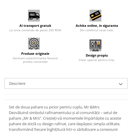
Ai transport gratuit
Achita online, in siguranta
La orice comanda de peste 200 RON
DIn confortul casei tale.
Produse originale
Design propiu
Garatam autenticitatea fiecarui
Creat special pentru tine.
produs comandat
Descriere
Set de doua pahare cu picior pentru cuplu, Mr &Mrs.
Dezvăluind simbolul rafinamentului și al comunității – setul de
pahare „Mr & Mrs”. Creșteți-vă momentele împărtășite cu aceste
pahare de sticlă cu design rafinat, care depășesc simpla utilitate,
transformând fiecare înghițitură într-o sărbătoare a conexiunii