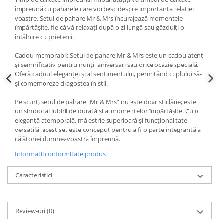
împreună cu paharele care vorbesc despre importanța relației
voastre. Setul de pahare Mr & Mrs încurajează momentele
împărtășite, fie că vă relaxați după o zi lungă sau găzduiți o
întâlnire cu prietenii.
Cadou memorabil: Setul de pahare Mr & Mrs este un cadou atent
și semnificativ pentru nunți, aniversari sau orice ocazie specială.
Oferă cadoul eleganței și al sentimentului, permițând cuplului să-
și comemoreze dragostea în stil.
Pe scurt, setul de pahare „Mr & Mrs” nu este doar sticlărie; este
un simbol al iubirii de durată și al momentelor împărtășite. Cu o
eleganță atemporală, măiestrie superioară și funcționalitate
versatilă, acest set este conceput pentru a fi o parte integrantă a
călătoriei dumneavoastră împreună.
Informatii conformitate produs
Caracteristici
Review-uri
(0)